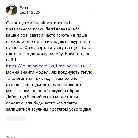
Evaa
Dec 17, 2025
Секрет у комбінації матеріалів і 
правильного крою. Легкі вовняні або 
кашемірові светри часто гріють не гірше 
важких моделей, а виглядають акуратно і 
сучасно. Слід звертати увагу на щільність 
плетіння та довжину виробу. Крім того, на 
сайті 
https://25union.com.ua/katalog/svytery/
можна знайти моделі, які поєднують тепло 
та елегантний вигляд — там багато 
фасонів, що підходять для активного 
міського життя, не обтяжуючи образ. 
Добре підібраний светр може стати 
основою для будь-якого комплекту і 
залишатися зручним протягом усього дня.
Like
About