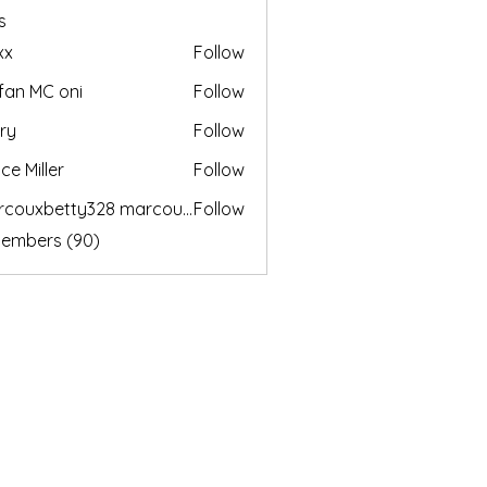
s
xx
Follow
fan MC oni
Follow
ry
Follow
ce Miller
Follow
marcouxbetty328 marcouxbetty328
Follow
betty328 marcouxbetty328
Members (90)