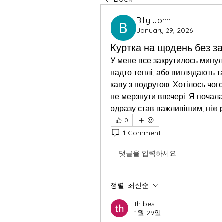
Billy John
January 29, 2026
Куртка на щодень без за
У мене все закрутилось минулої
надто теплі, або виглядають так
каву з подругою. Хотілось чого
не мерзнути ввечері. Я почала 
одразу став важливішим, ніж 
0
1 Comment
댓글을 입력하세요.
정렬:
최신순
th bes
1월 29일