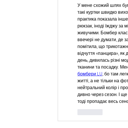
У мене схожий шлях був,
такі куртки швидко виход
практика показала інше.
рюкзак, іноді їжджу за м
живучими. Бомбер класн
ввечері не думати, де з
помітила, що трикотажні
відчуття «панцира», як 
день, дивилась різні мод
тканини та посадку. Мен
бомбери LU
, бо там лег
житті, а не тільки на фо
нейтральний колір і прос
дивно через сезон. І ще
тоді пропадає весь сен
좋아요