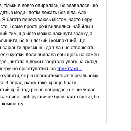
 тільки я довго опиралась, бо здавалося, що 
ять з моди і потім лежать без діла. Але 
 Я багато пересуваюсь містом, часто беру 
істо, і саме прості речі виявились найбільш 
ий тим, що його можна накинути зранку, а 
алишити, бо він легкий і компактний. Ще 
 варіанти приємніші до тіла і не створюють 
деякі куртки. Коли обирала собі щось на кожен 
елі, читала відгуки і звертала увагу на склад 
і зручно орієнтуватись на 
трикотажні 
ко уявити, як річ поводитиметься в реальному 
то. З порад скажу таке: краще брати 
тий крій, тоді річ не набридає і не виглядає 
 важливо, щоб рукави не були надто вузькі, бо 
с комфорту.